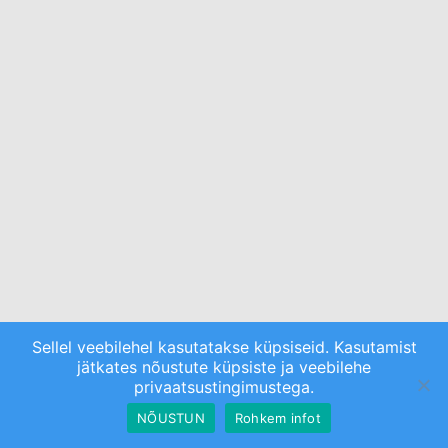
Sellel veebilehel kasutatakse küpsiseid. Kasutamist
jätkates nõustute küpsiste ja veebilehe
privaatsustingimustega.
NÕUSTUN
Rohkem infot