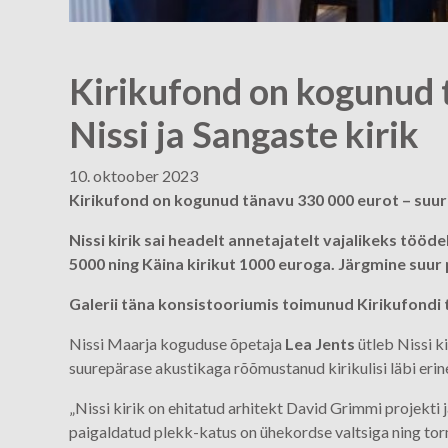
Kirikufond on kogunud 
Nissi ja Sangaste kirik
10. oktoober 2023
Kirikufond on kogunud tänavu 330 000 eurot – suuri
Nissi kirik sai headelt annetajatelt vajalikeks tööd
5000 ning Käina kirikut 1000 euroga. Järgmine suur
Galerii täna konsistooriumis toimunud Kirikufondi 
Nissi Maarja koguduse õpetaja
Lea Jents
ütleb Nissi k
suurepärase akustikaga rõõmustanud kirikulisi läbi eri
„Nissi kirik on ehitatud arhitekt David Grimmi projekti
paigaldatud plekk-katus on ühekordse valtsiga ning torm