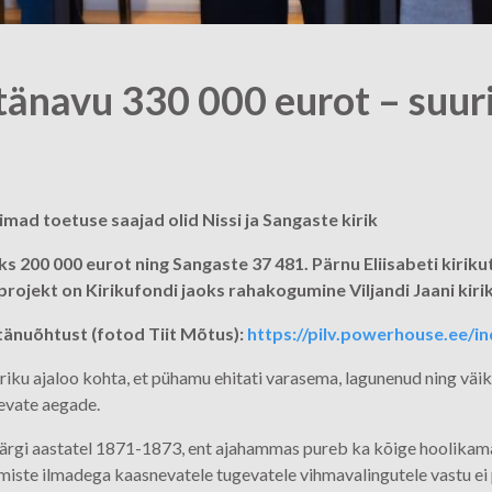
tänavu 330 000 eurot – suuri
mad toetuse saajad olid Nissi ja Sangaste kirik
eks 200 000 eurot ning Sangaste 37 481. Pärnu Eliisabeti kiriku
 projekt on Kirikufondi jaoks rahakogumine Viljandi Jaani kir
tänuõhtust (fotod Tiit Mõtus):
https://pilv.powerhouse.e
iriku ajaloo kohta, et pühamu ehitati varasema, lagunenud ning väi
nevate aegade.
 järgi aastatel 1871-1873, ent ajahammas pureb ka kõige hoolikama
iste ilmadega kaasnevatele tugevatele vihmavalingutele vastu ei p