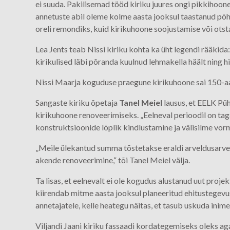
ei suuda. Pakilisemad tööd kiriku juures ongi pikkihoone
annetuste abil oleme kolme aasta jooksul taastanud põhj
oreli remondiks, kuid kirikuhoone soojustamise või otst
Lea Jents teab Nissi kiriku kohta ka üht legendi rääkida:
kirikulised läbi põranda kuulnud lehmakella häält ning hi
Nissi Maarja koguduse praegune kirikuhoone sai 150-aas
Sangaste kiriku õpetaja
Tanel Meiel
lausus, et EELK Pü
kirikuhoone renoveerimiseks. „Eelneval perioodil on taga
konstruktsioonide lõplik kindlustamine ja välisilme vor
„Meile ülekantud summa tõstetakse eraldi arveldusarvele
akende renoveerimine,“ tõi Tanel Meiel välja.
Ta lisas, et eelnevalt ei ole kogudus alustanud uut projek
kiirendab mitme aasta jooksul planeeritud ehitustegevu
annetajatele, kelle heategu näitas, et tasub uskuda inim
Viljandi Jaani kiriku fassaadi kordategemiseks oleks ag