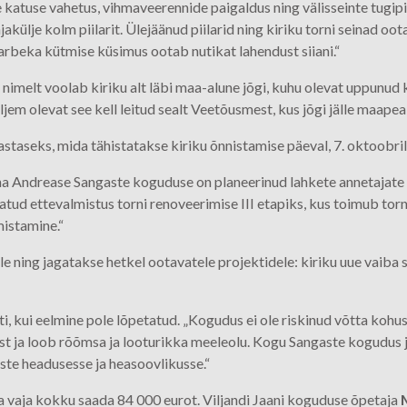
 katuse vahetus, vihmaveerennide paigaldus ning välisseinte tugipiil
akülje kolm piilarit. Ülejäänud piilarid ning kiriku torni seinad 
arbeka kütmise küsimus ootab nutikat lahendust siiani.“
 nimelt voolab kiriku alt läbi maa-alune jõgi, kuhu olevat uppunud k
ljem olevat see kell leitud sealt Veetõusmest, kus jõgi jälle maapea
taseks, mida tähistatakse kiriku õnnistamise päeval, 7. oktoobril
ha Andrease Sangaste koguduse on planeerinud lahkete annetajat
tud ettevalmistus torni renoveerimise III etapiks, kus toimub torn
mistamine.“
 ning jagatakse hetkel ootavatele projektidele: kiriku uue vaiba so
ti, kui eelmine pole lõpetatud. „Kogudus ei ole riskinud võtta kohust
st ja loob rõõmsa ja looturikka meeleolu. Kogu Sangaste kogudus 
este headusesse ja heasoovlikusse.“
a vaja kokku saada 84 000 eurot. Viljandi Jaani koguduse õpetaja