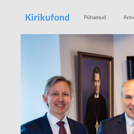
Kirikufond
Pühamud
Ann