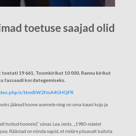
mad toetuse saajad olid
t toetati 19 661, Toomkirikut 10 000, Rannu kirikut
iku fassaadi kordategemiseks.
e/index.php/s/tkmBW2fmA4GHQFR
kseks jäänud hoone asemele ning on oma kauni kuju ja
lt hoitud hooneid,“ sõnas Lea Jents. „1980-ndatel
ea. Räästad on nõnda napid, et müüre piisavalt kaitsta