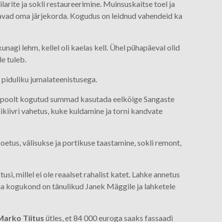
arite ja sokli restaureerimine. Muinsuskaitse toel ja
ootavad oma järjekorda. Kogudus on leidnud vahendeid ka
unagi lehm, kellel oli kaelas kell. Ühel pühapäeval olid
le tuleb.
 piduliku jumalateenistusega.
e poolt kogutud summad kasutada eelkõige Sangaste
ikiivri vahetus, kuke kuldamine ja torni kandvate
etus, välisukse ja portikuse taastamine, sokli remont,
usi, millel ei ole reaalset rahalist katet. Lahke annetus
ja kogukond on tänulikud Janek Mäggile ja lahketele
Marko Tiitus
ütles, et 84 000 euroga saaks fassaadi